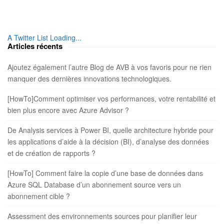
t
e
S
A Twitter List Loading...
i
Articles récents
d
e
Ajoutez également l’autre Blog de AVB à vos favoris pour ne rien
b
manquer des dernières innovations technologiques.
a
r
[HowTo]Comment optimiser vos performances, votre rentabilité et
bien plus encore avec Azure Advisor ?
De Analysis services à Power BI, quelle architecture hybride pour
les applications d’aide à la décision (BI), d’analyse des données
et de création de rapports ?
[HowTo] Comment faire la copie d’une base de données dans
Azure SQL Database d’un abonnement source vers un
abonnement cible ?
Assessment des environnements sources pour planifier leur