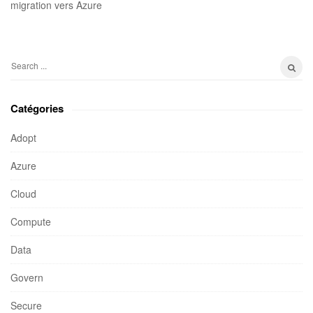
migration vers Azure
S
e
a
Catégories
r
c
Adopt
h
Azure
f
o
Cloud
r
:
Compute
Data
Govern
Secure