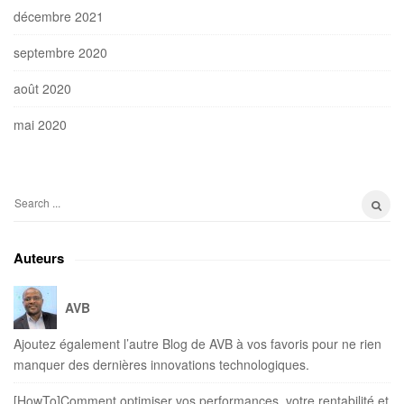
décembre 2021
septembre 2020
août 2020
mai 2020
S
e
a
Auteurs
r
c
AVB
h
f
Ajoutez également l’autre Blog de AVB à vos favoris pour ne rien
o
manquer des dernières innovations technologiques.
r
:
[HowTo]Comment optimiser vos performances, votre rentabilité et