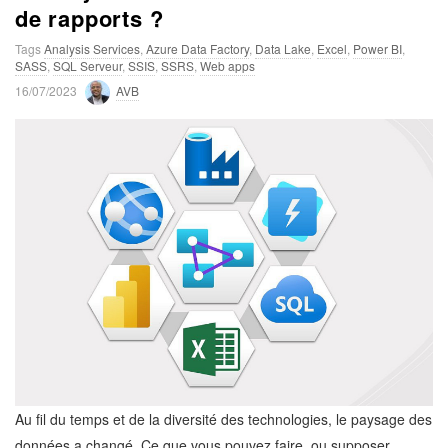
de rapports ?
Tags
Analysis Services
,
Azure Data Factory
,
Data Lake
,
Excel
,
Power BI
,
SASS
,
SQL Serveur
,
SSIS
,
SSRS
,
Web apps
P
16/07/2023
AVB
u
b
l
i
s
h
D
a
t
e
Au fil du temps et de la diversité des technologies, le paysage des
données a changé. Ce que vous pouvez faire, ou supposer