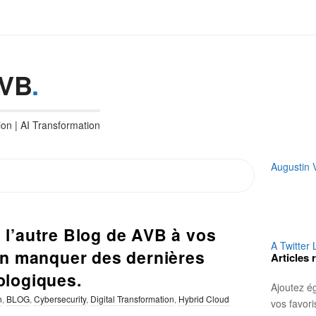
AVB
.
ion | AI Transformation
S
Augustin
i
t
e
 l’autre Blog de AVB à vos
S
A Twitter 
i
ien manquer des dernières
Articles 
d
ologiques.
e
Ajoutez é
b
n
,
BLOG
,
Cybersecurity
,
Digital Transformation
,
Hybrid Cloud
vos favor
a