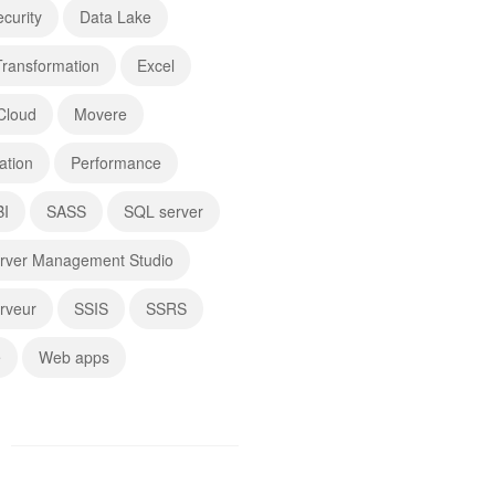
curity
Data Lake
 Transformation
Excel
Cloud
Movere
ation
Performance
BI
SASS
SQL server
rver Management Studio
rveur
SSIS
SSRS
é
Web apps