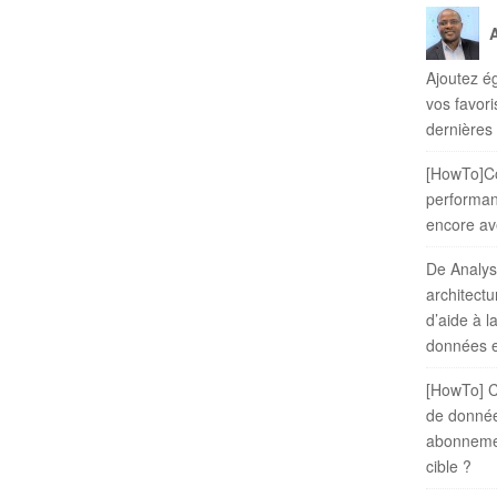
c
h
f
Ajoutez é
o
vos favor
r
dernières
:
[HowTo]C
performanc
encore av
De Analysi
architectu
d’aide à l
données e
[HowTo] C
de donné
abonneme
cible ?