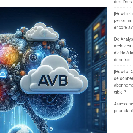
dernières
r
[HowTo]C
performanc
encore av
De Analysi
architectu
d’aide à l
données e
[HowTo] C
de donné
abonneme
cible ?
Assessme
pour plani