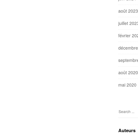
août 2023
juillet 202
février 20
décembre
septembr
août 2020
mai 2020
S
e
a
Auteurs
r