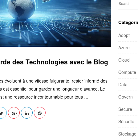
S
e
a
Catégori
r
c
Adopt
h
Azure
f
o
Cloud
rde des Technologies avec le Blog
r
:
Compute
 évoluent à une vitesse fulgurante, rester informé des
Data
s est essentiel pour garder une longueur d’avance. Le
est une ressource incontournable pour tous
…
Govern
Secure
Sécurité
Stockage