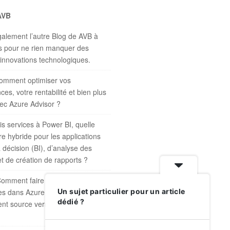
AVB
galement l’autre Blog de AVB à
is pour ne rien manquer des
 innovations technologiques.
omment optimiser vos
es, votre rentabilité et bien plus
ec Azure Advisor ?
s services à Power BI, quelle
re hybride pour les applications
a décision (BI), d’analyse des
t de création de rapports ?
omment faire la copie d’une base
es dans Azure SQL Database d’un
Un sujet particulier pour un article
dédié ?
nt source vers un abonnement