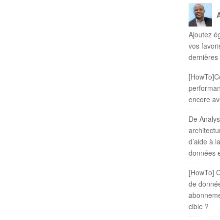
c
h
f
Ajoutez é
o
vos favor
r
dernières
:
[HowTo]C
performanc
encore av
De Analysi
architectu
d’aide à l
données e
[HowTo] C
de donné
abonneme
cible ?