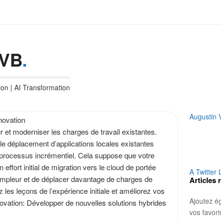
AVB
.
ion | AI Transformation
S
Augustin
novation
i
r et moderniser les charges de travail existantes.
t
le déplacement d’applications locales existantes
e
n processus incrémentiel. Cela suppose que votre
S
ffort initial de migration vers le cloud de portée
A Twitter 
i
’ampleur et de déplacer davantage de charges de
Articles 
d
z les leçons de l’expérience initiale et améliorez vos
e
Ajoutez é
ovation: Développer de nouvelles solutions hybrides
b
vos favor
a