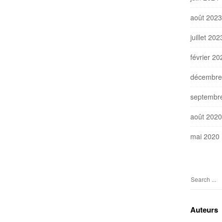
août 2023
juillet 202
février 20
décembre
septembr
août 2020
mai 2020
S
e
a
Auteurs
r