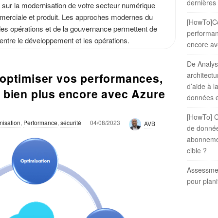
dernières
 sur la modernisation de votre secteur numérique
r
mmerciale et produit. Les approches modernes du
[HowTo]C
 des opérations et de la gouvernance permettent de
performanc
entre le développement et les opérations.
encore av
De Analysi
ptimiser vos performances,
architectu
d’aide à l
et bien plus encore avec Azure
données e
[HowTo] C
P
misation
,
Performance
,
sécurité
04/08/2023
AVB
de donné
u
b
abonneme
l
cible ?
i
s
Assessme
h
D
pour plani
a
t
e