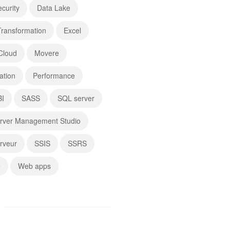
curity
Data Lake
 Transformation
Excel
Cloud
Movere
ation
Performance
BI
SASS
SQL server
rver Management Studio
rveur
SSIS
SSRS
é
Web apps