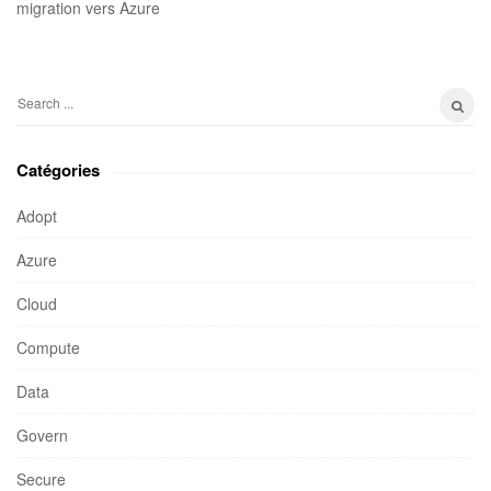
migration vers Azure
S
e
a
Catégories
r
c
Adopt
h
Azure
f
o
Cloud
r
:
Compute
Data
Govern
Secure