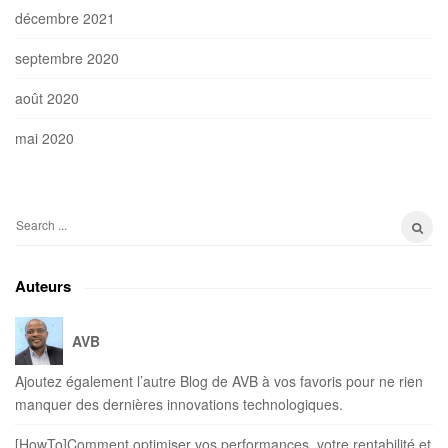
décembre 2021
septembre 2020
août 2020
mai 2020
S
e
a
Auteurs
r
c
AVB
h
f
Ajoutez également l’autre Blog de AVB à vos favoris pour ne rien
o
manquer des dernières innovations technologiques.
r
:
[HowTo]Comment optimiser vos performances, votre rentabilité et