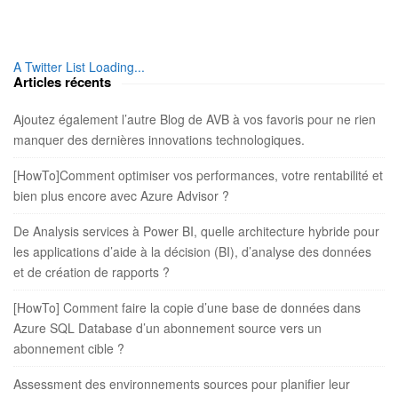
t
e
S
A Twitter List Loading...
i
Articles récents
d
e
Ajoutez également l’autre Blog de AVB à vos favoris pour ne rien
b
manquer des dernières innovations technologiques.
a
r
[HowTo]Comment optimiser vos performances, votre rentabilité et
bien plus encore avec Azure Advisor ?
De Analysis services à Power BI, quelle architecture hybride pour
les applications d’aide à la décision (BI), d’analyse des données
et de création de rapports ?
[HowTo] Comment faire la copie d’une base de données dans
Azure SQL Database d’un abonnement source vers un
abonnement cible ?
Assessment des environnements sources pour planifier leur