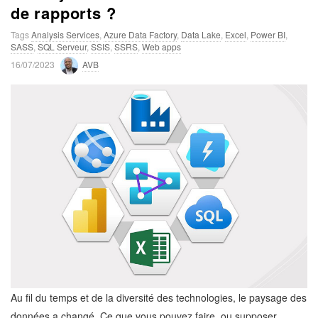
de rapports ?
Tags
Analysis Services
,
Azure Data Factory
,
Data Lake
,
Excel
,
Power BI
,
SASS
,
SQL Serveur
,
SSIS
,
SSRS
,
Web apps
P
16/07/2023
AVB
u
b
l
i
s
h
D
a
t
e
Au fil du temps et de la diversité des technologies, le paysage des
données a changé. Ce que vous pouvez faire, ou supposer